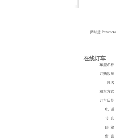
详细介绍
保时捷 Panamera
在线订车
车型名称
订购数量
姓名
租车方式
订车日期
电 话
传 真
邮 箱
留 言