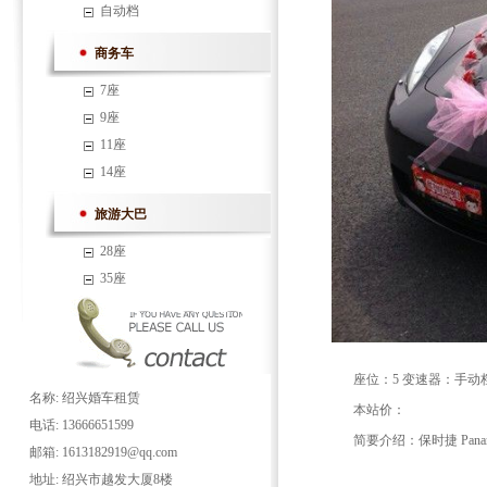
自动档
商务车
7座
9座
11座
14座
旅游大巴
28座
35座
座位：5 变速器：手动
名称: 绍兴婚车租赁
本站价：
电话: 13666651599
简要介绍：保时捷 Panam
邮箱: 1613182919@qq.com
地址: 绍兴市越发大厦8楼