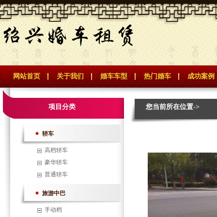
网站首页
关于我们
婚车车型
热门婚车
成功案例
项目分类
您当前所在位置->
轿车
高档轿车
豪华轿车
普通轿车
旅游中巴
手动档