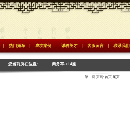
热门婚车
成功案例
诚骋英才
客服留言
联系我们
您当前所在位置:
商务车->14座
第 1 页 页码:
首页
尾页