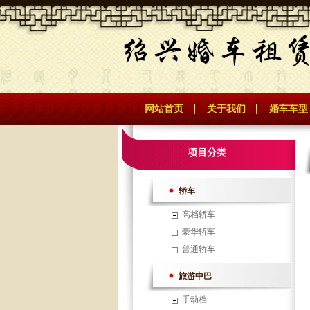
网站首页
关于我们
婚车车型
项目分类
轿车
高档轿车
豪华轿车
普通轿车
旅游中巴
手动档