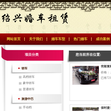
网站首页
关于我们
婚车车型
热门婚车
成功案例
项目分类
您当前所在位置:
劳斯莱
轿车
价格： 
高档轿车
已有72
豪华轿车
普通轿车
旅游中巴
手动档
保时捷 P