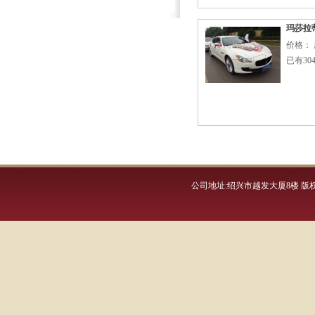
玛莎拉
价格： 
已有30
公司地址:绍兴市越发大厦8楼 版