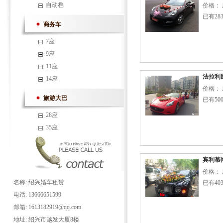
自动档
价格： 
已有28
商务车
7座
9座
11座
法拉利
14座
价格： 
旅游大巴
已有50
28座
35座
宾利慕
价格： 
名称: 绍兴婚车租赁
已有40
电话: 13666651599
邮箱: 1613182919@qq.com
地址: 绍兴市越发大厦8楼