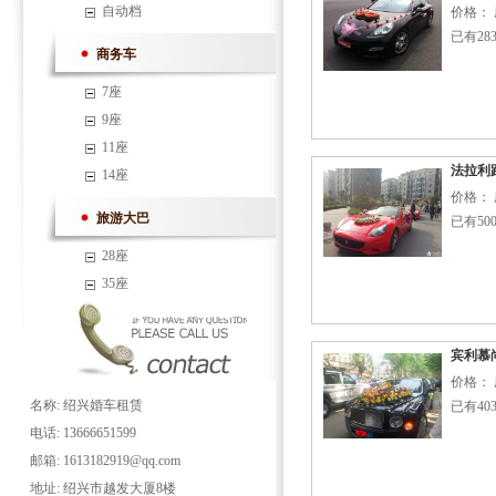
自动档
价格： 
已有28
商务车
7座
9座
11座
法拉利
14座
价格： 
旅游大巴
已有50
28座
35座
宾利慕
价格： 
名称: 绍兴婚车租赁
已有40
电话: 13666651599
邮箱: 1613182919@qq.com
地址: 绍兴市越发大厦8楼