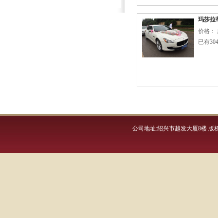
玛莎拉
价格： 
已有30
公司地址:绍兴市越发大厦8楼 版