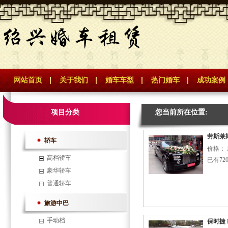
网站首页
关于我们
婚车车型
热门婚车
成功案例
项目分类
您当前所在位置:
劳斯莱
轿车
价格： 
高档轿车
已有72
豪华轿车
普通轿车
旅游中巴
手动档
保时捷 P